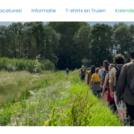
acatures!
Informatie
T-shirts en Truien
Kalende