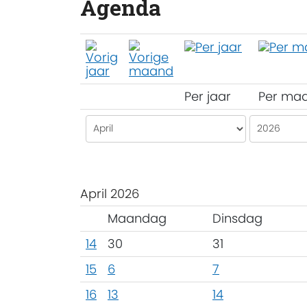
Agenda
Per jaar
Per ma
April 2026
Maandag
Dinsdag
14
30
31
15
6
7
16
13
14