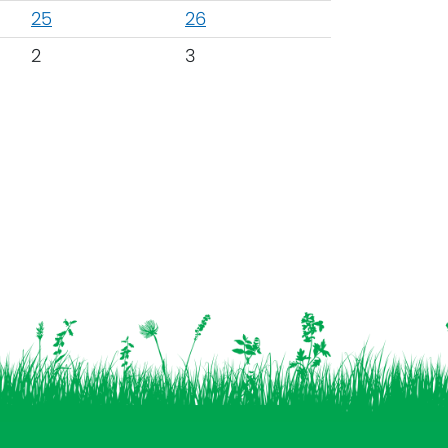
25
26
2
3