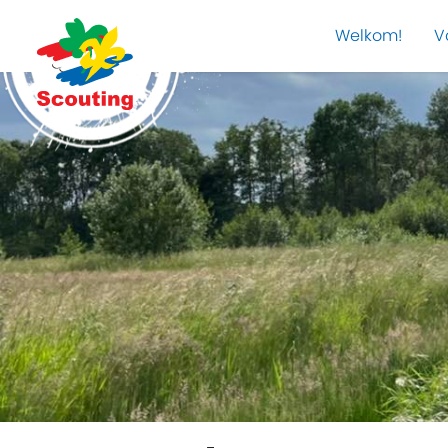
Welkom!
V