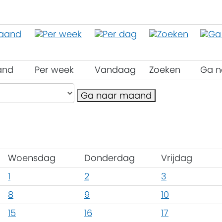
and
Per week
Vandaag
Zoeken
Ga n
Ga naar maand
Woensdag
Donderdag
Vrijdag
1
2
3
8
9
10
15
16
17