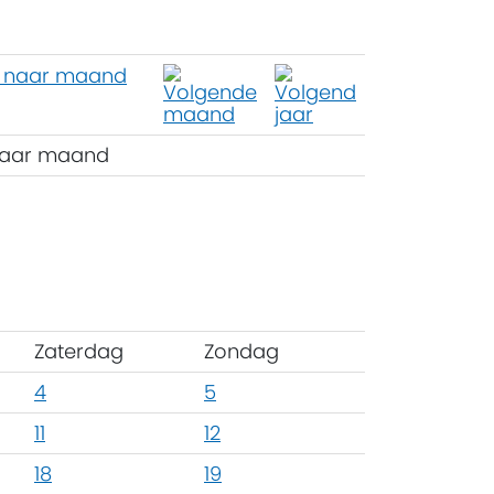
aar maand
Zaterdag
Zondag
4
5
11
12
18
19