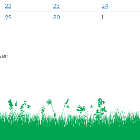
22
23
24
29
30
1
eën