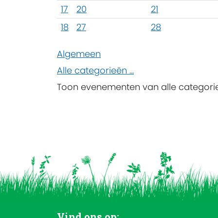
17
20
21
18
27
28
Algemeen
Alle categorieën ...
Toon evenementen van alle categori
Vind ons op: