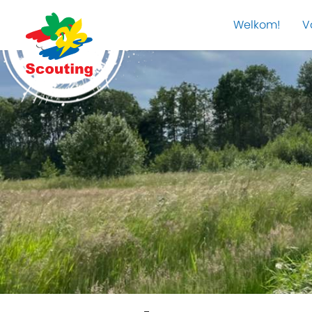
Welkom!
V