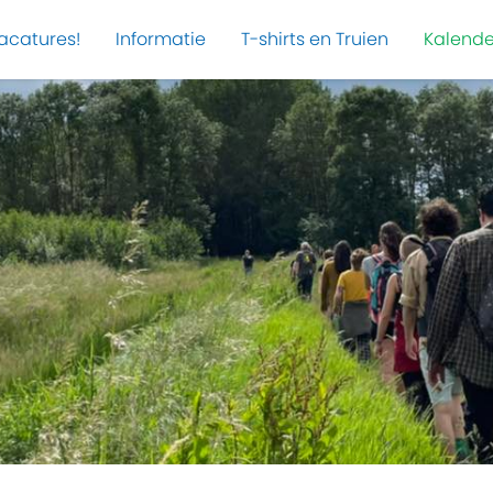
acatures!
Informatie
T-shirts en Truien
Kalende