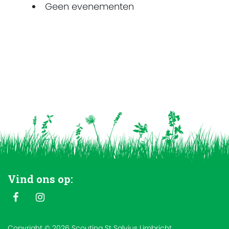
Geen evenementen
Vind ons op:
Copyright © 2026 Scouting St Salvius Limbricht