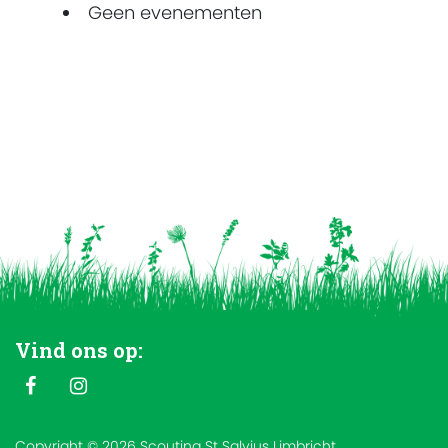
Geen evenementen
Vind ons op:
Copyright © 2026 Scouting St Salvius Limbricht