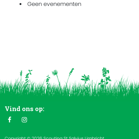
Geen evenementen
Vind ons op:
Copyright © 2026 Scouting St Salvius Limbricht