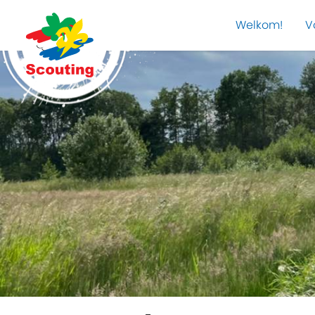
Welkom!
V