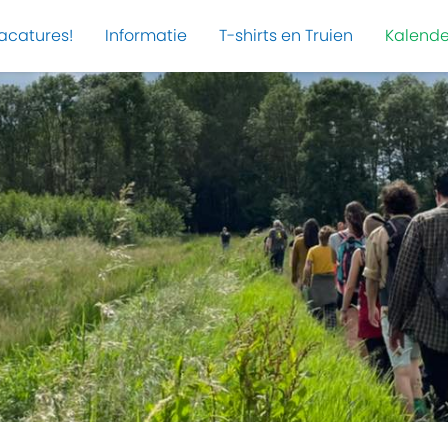
acatures!
Informatie
T-shirts en Truien
Kalende