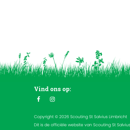
Vind ons op:
Copyright © 2026 Scouting St Salvius Limbricht
Dit is de officiële website van Scouting St Salviu