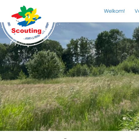
Welkom!
V