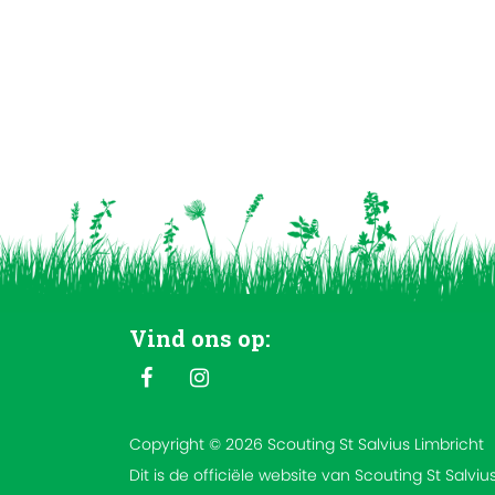
Vind ons op:
Copyright © 2026 Scouting St Salvius Limbricht
Dit is de officiële website van Scouting St Salviu