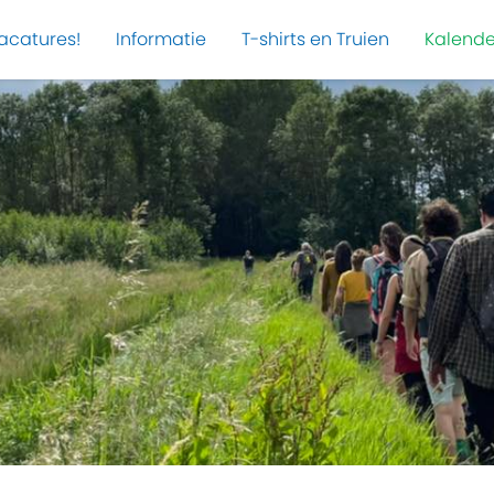
acatures!
Informatie
T-shirts en Truien
Kalende