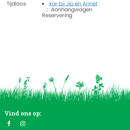
Tijdloos
kar bij Jip en Annet
:: Aanhangwagen
Reservering
Vind ons op: