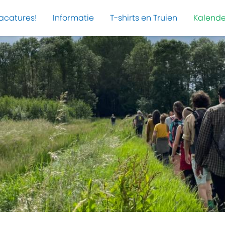
acatures!
Informatie
T-shirts en Truien
Kalende