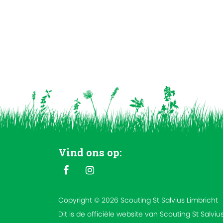
Vind ons op:
Copyright © 2026 Scouting St Salvius Limbricht
Dit is de officiële website van Scouting St Salviu