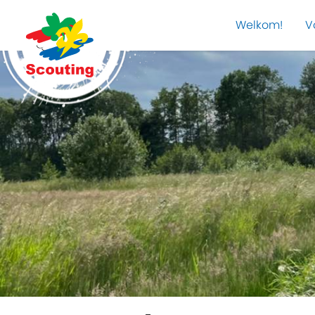
Welkom!
V