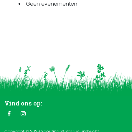
Geen evenementen
Vind ons op:
Copyright © 2026 Scouting St Salvius Limbricht