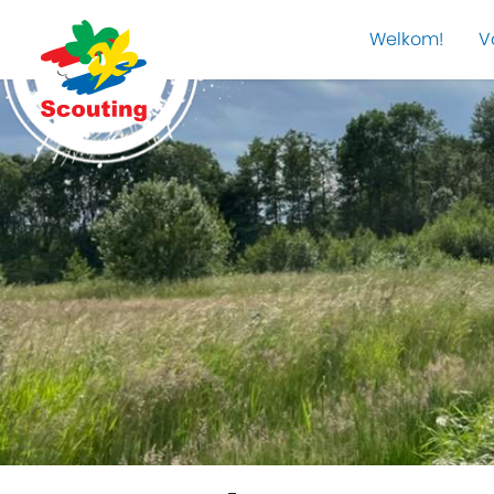
Welkom!
V