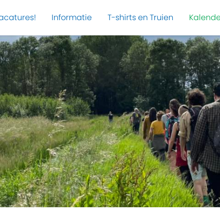
acatures!
Informatie
T-shirts en Truien
Kalende