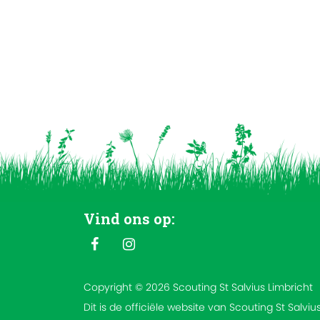
Vind ons op:
Copyright © 2026 Scouting St Salvius Limbricht
Dit is de officiële website van Scouting St Salviu