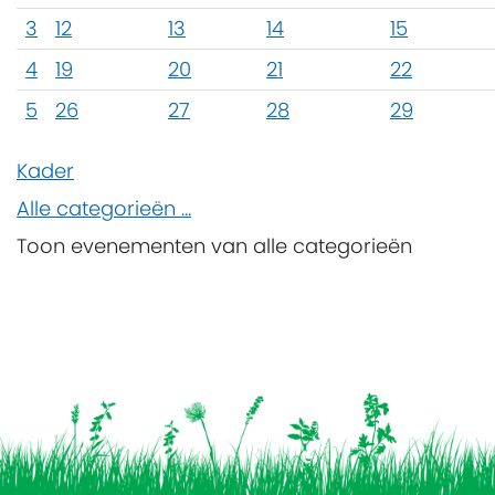
3
12
13
14
15
4
19
20
21
22
5
26
27
28
29
Kader
Alle categorieën ...
Toon evenementen van alle categorieën