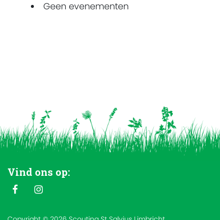
Geen evenementen
Vind ons op:
Copyright © 2026 Scouting St Salvius Limbricht