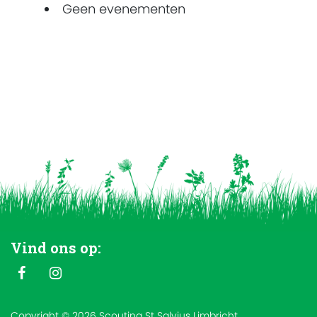
Geen evenementen
Vind ons op:
Copyright © 2026 Scouting St Salvius Limbricht