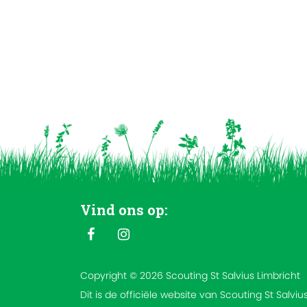
Vind ons op:
Copyright © 2026 Scouting St Salvius Limbricht
Dit is de officiële website van Scouting St Salviu