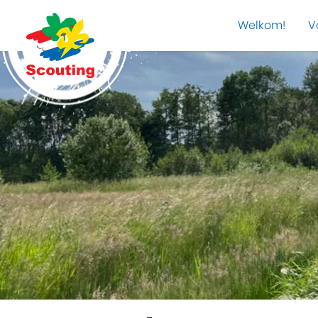
Welkom!
V