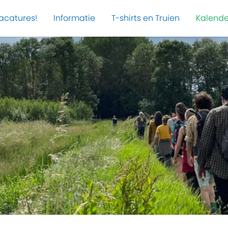
acatures!
Informatie
T-shirts en Truien
Kalende