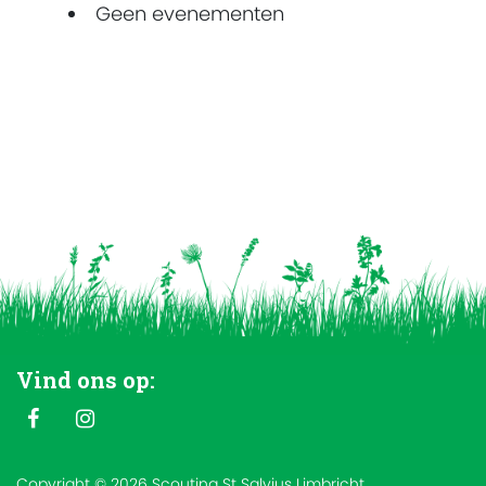
Geen evenementen
Vind ons op:
Copyright © 2026 Scouting St Salvius Limbricht