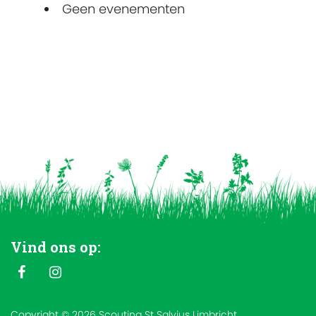
Geen evenementen
Vind ons op:
Copyright © 2026 Scouting St Salvius Limbricht