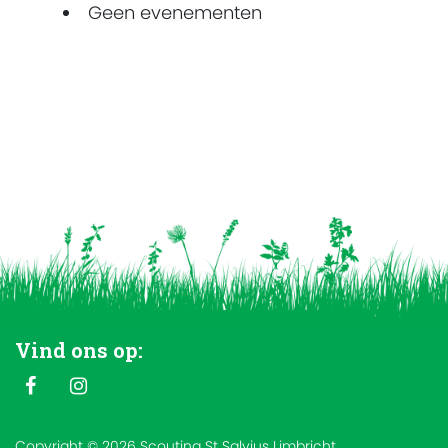
Geen evenementen
Vind ons op:
Copyright © 2026 Scouting St Salvius Limbricht