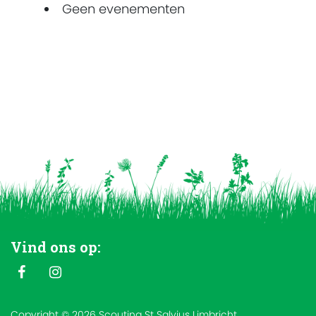
Geen evenementen
Vind ons op:
Copyright © 2026 Scouting St Salvius Limbricht