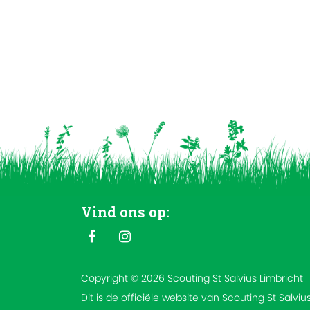
Vind ons op:
Copyright © 2026 Scouting St Salvius Limbricht
Dit is de officiële website van Scouting St Salviu