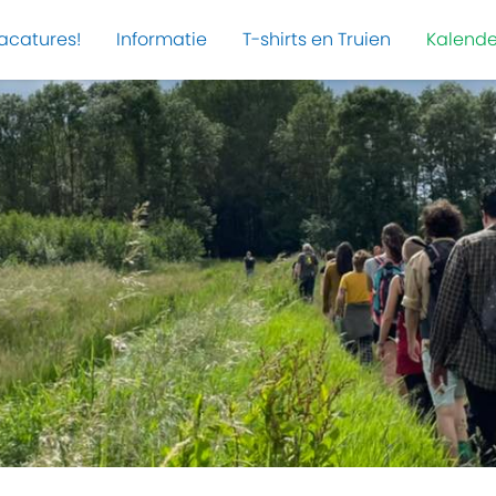
acatures!
Informatie
T-shirts en Truien
Kalende