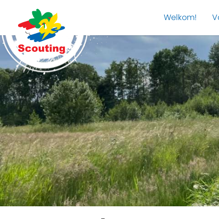
Welkom!
V