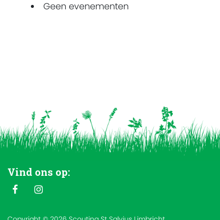
Geen evenementen
Vind ons op:
Copyright © 2026 Scouting St Salvius Limbricht