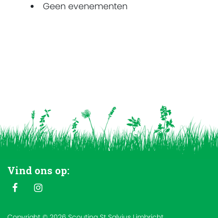
Geen evenementen
Vind ons op:
Copyright © 2026 Scouting St Salvius Limbricht