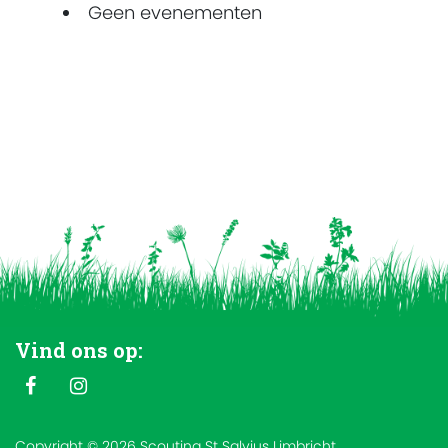
Geen evenementen
Vind ons op:
Copyright © 2026 Scouting St Salvius Limbricht