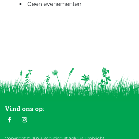
Geen evenementen
Vind ons op:
Copyright © 2026 Scouting St Salvius Limbricht