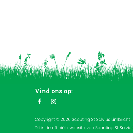
Vind ons op:
Copyright © 2026 Scouting St Salvius Limbricht
Dit is de officiële website van Scouting St Salviu