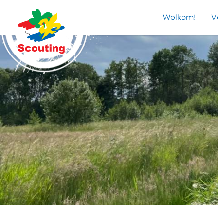
Welkom!
V