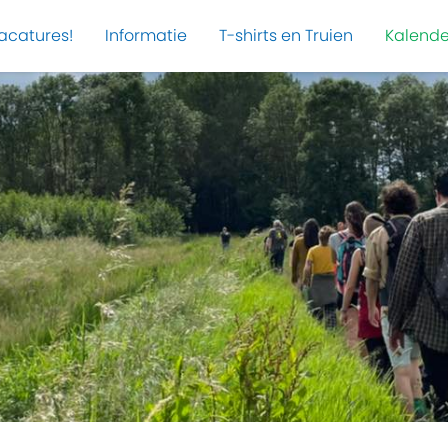
acatures!
Informatie
T-shirts en Truien
Kalende