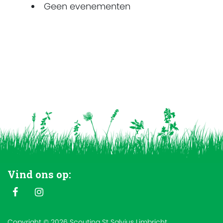
Geen evenementen
Vind ons op:
Copyright © 2026 Scouting St Salvius Limbricht