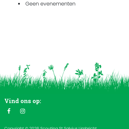
Geen evenementen
Vind ons op:
Copyright © 2026 Scouting St Salvius Limbricht