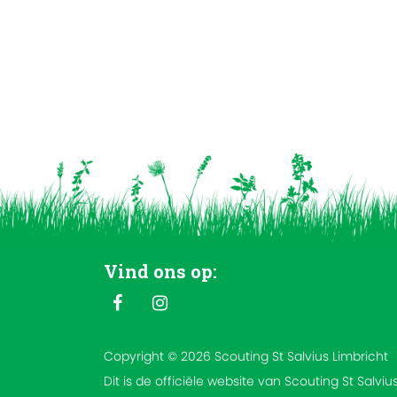
Vind ons op:
Copyright © 2026 Scouting St Salvius Limbricht
Dit is de officiële website van Scouting St Salviu