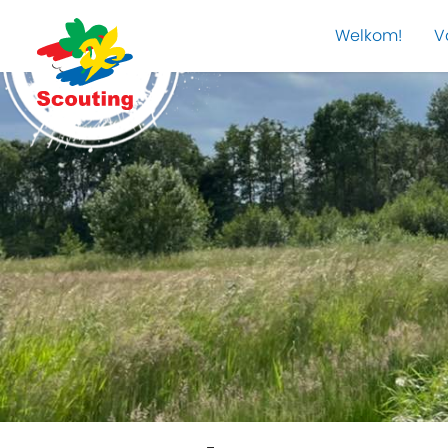
Welkom!
V