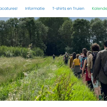
acatures!
Informatie
T-shirts en Truien
Kalende