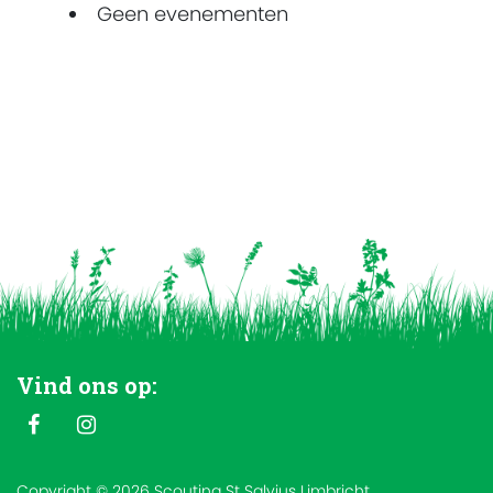
Geen evenementen
Vind ons op:
Copyright © 2026 Scouting St Salvius Limbricht