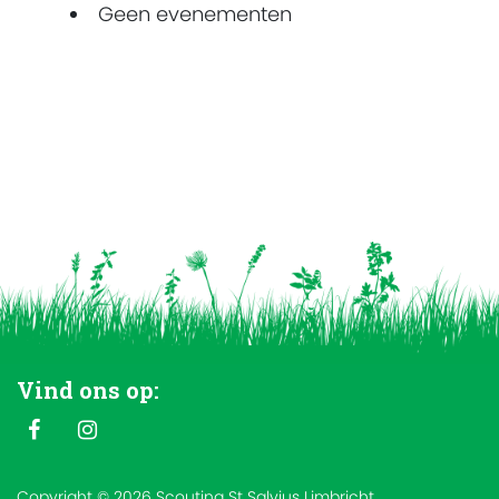
Geen evenementen
Vind ons op:
Copyright © 2026 Scouting St Salvius Limbricht