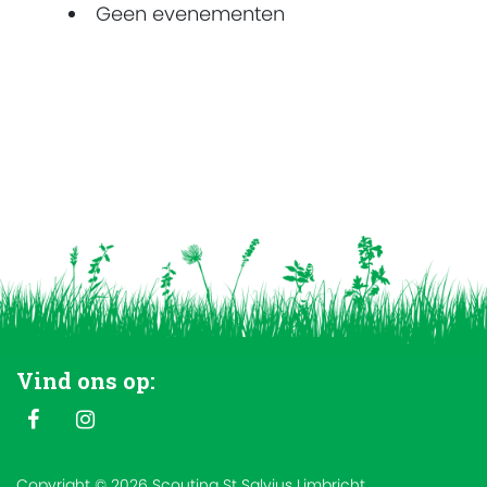
Geen evenementen
Vind ons op:
Copyright © 2026 Scouting St Salvius Limbricht