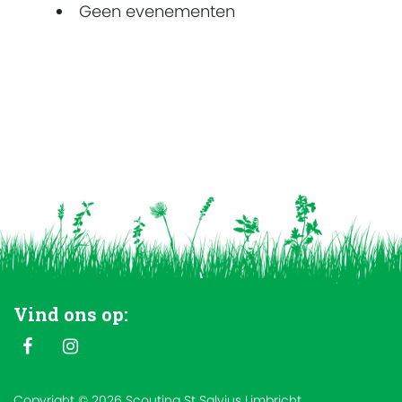
Geen evenementen
Vind ons op:
Copyright © 2026 Scouting St Salvius Limbricht