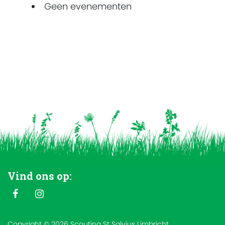
Geen evenementen
Vind ons op:
Copyright © 2026 Scouting St Salvius Limbricht