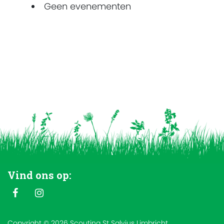
Geen evenementen
Vind ons op:
Copyright © 2026 Scouting St Salvius Limbricht