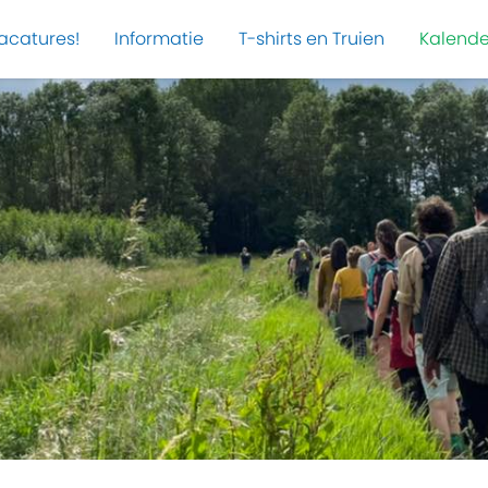
acatures!
Informatie
T-shirts en Truien
Kalende