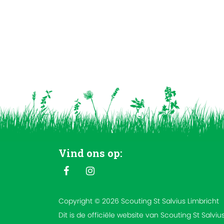
Vind ons op:
Copyright © 2026 Scouting St Salvius Limbricht
Dit is de officiële website van Scouting St Salviu