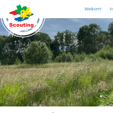
Welkom!
V