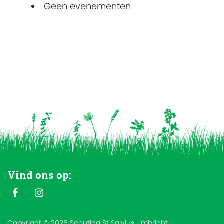
Geen evenementen
Vind ons op:
Copyright © 2026 Scouting St Salvius Limbricht