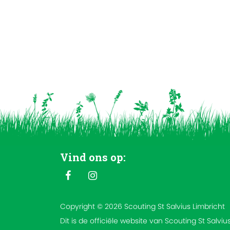
Vind ons op:
Copyright © 2026 Scouting St Salvius Limbricht
Dit is de officiële website van Scouting St Salviu