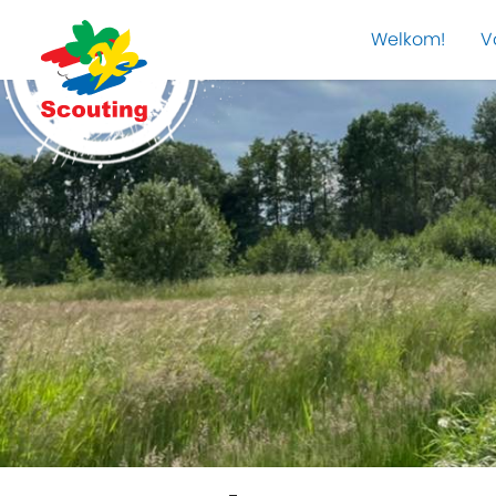
Welkom!
V