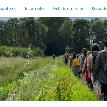
acatures!
Informatie
T-shirts en Truien
Kalende