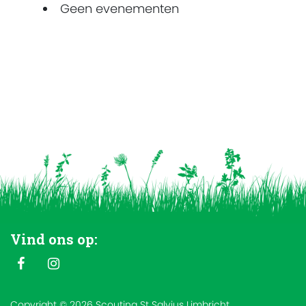
Geen evenementen
Vind ons op:
Copyright © 2026 Scouting St Salvius Limbricht