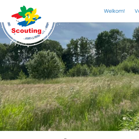
Welkom!
V