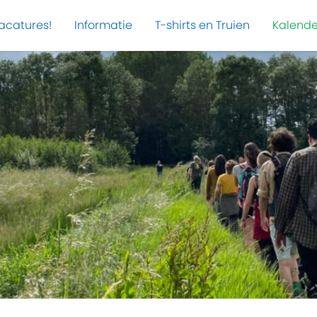
acatures!
Informatie
T-shirts en Truien
Kalende