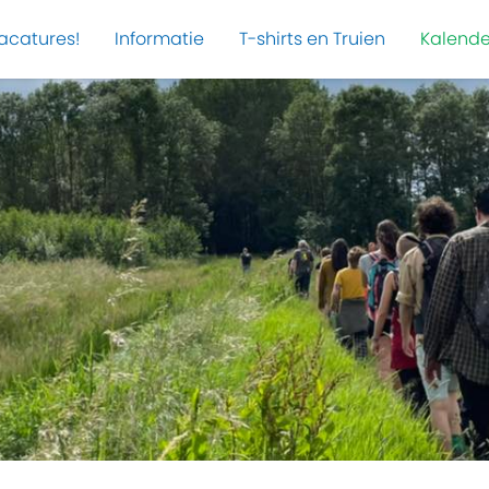
acatures!
Informatie
T-shirts en Truien
Kalende