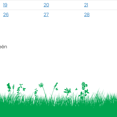
19
20
21
26
27
28
eën