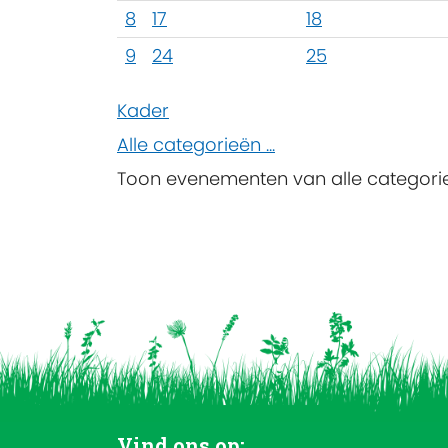
8
17
18
9
24
25
Kader
Alle categorieën ...
Toon evenementen van alle categori
Vind ons op: