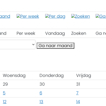
and
Per week
Vandaag
Zoeken
Ga n
Ga naar maand
Woensdag
Donderdag
Vrijdag
29
30
31
5
6
7
12
13
14