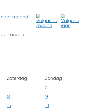
aar maand
Zaterdag
Zondag
1
2
8
9
15
16