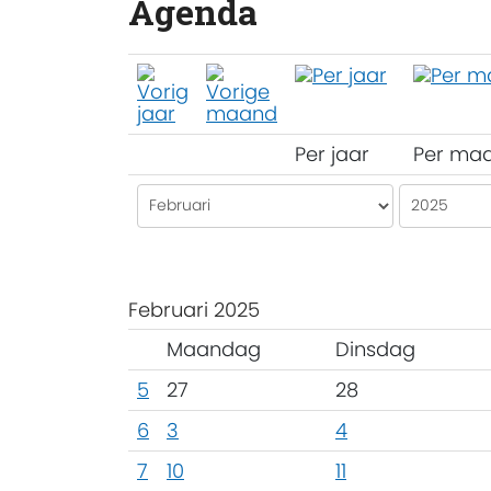
Agenda
Per jaar
Per ma
Februari 2025
Maandag
Dinsdag
5
27
28
6
3
4
7
10
11