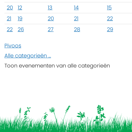
20
12
13
14
15
21
19
20
21
22
22
26
27
28
29
Pivoos
Alle categorieën ...
Toon evenementen van alle categorieën