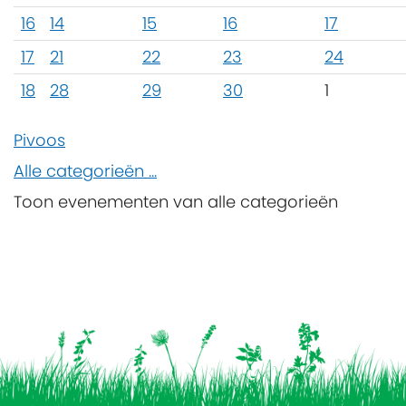
16
14
15
16
17
17
21
22
23
24
18
28
29
30
1
Pivoos
Alle categorieën ...
Toon evenementen van alle categorieën