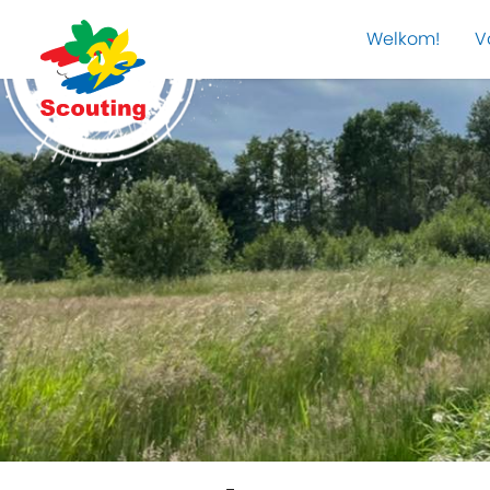
Welkom!
V