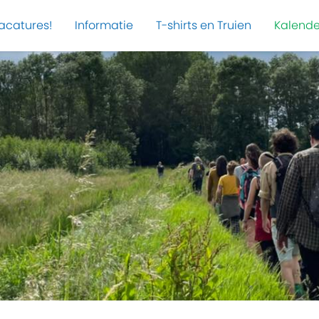
acatures!
Informatie
T-shirts en Truien
Kalende