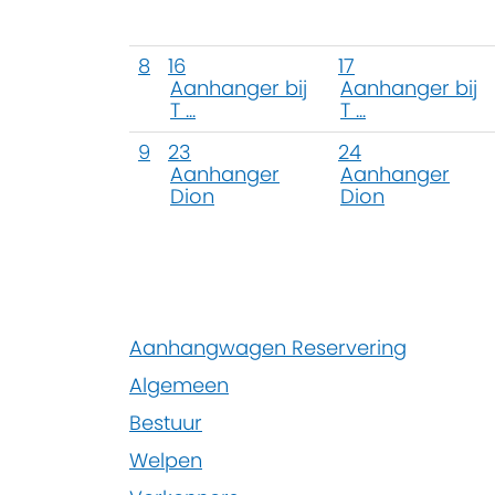
8
16
17
Aanhanger bij
Aanhanger bij
T ...
T ...
9
23
24
Aanhanger
Aanhanger
Dion
Dion
Aanhangwagen Reservering
Algemeen
Bestuur
Welpen