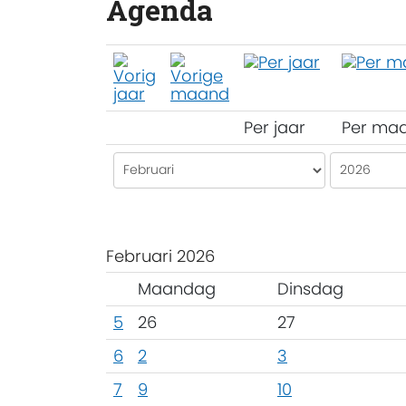
Agenda
Per jaar
Per ma
Februari 2026
Maandag
Dinsdag
5
26
27
6
2
3
7
9
10