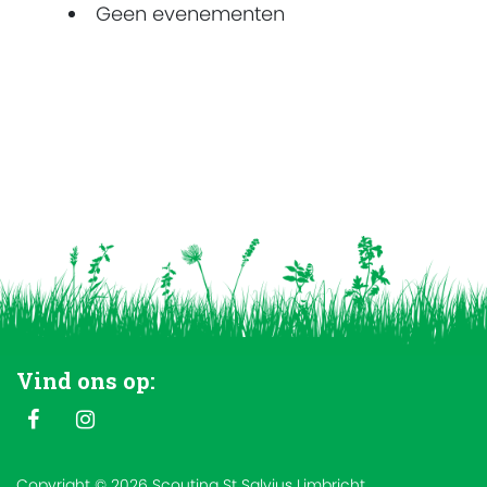
Geen evenementen
Vind ons op:
Copyright © 2026 Scouting St Salvius Limbricht