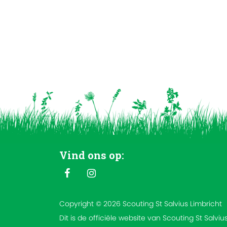
Vind ons op:
Copyright © 2026 Scouting St Salvius Limbricht
Dit is de officiële website van Scouting St Salviu