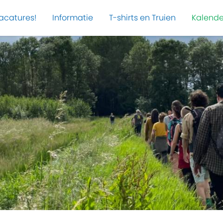
acatures!
Informatie
T-shirts en Truien
Kalende