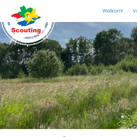
Welkom!
V