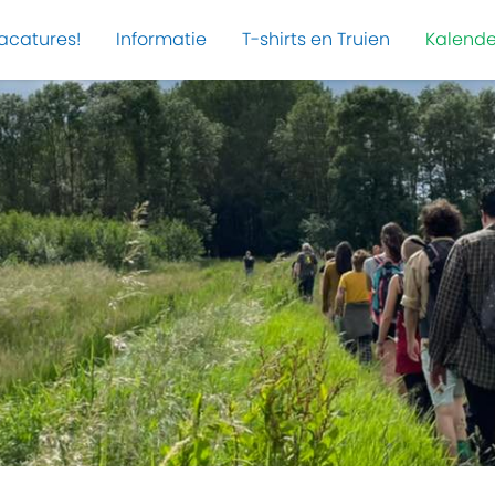
acatures!
Informatie
T-shirts en Truien
Kalende