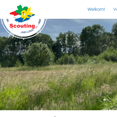
Welkom!
V