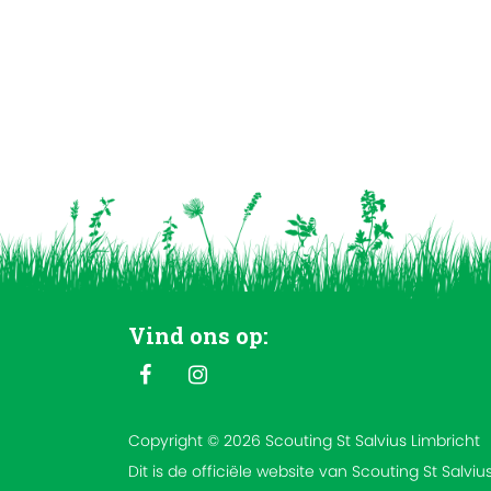
Vind ons op:
Copyright © 2026 Scouting St Salvius Limbricht
Dit is de officiële website van Scouting St Salviu