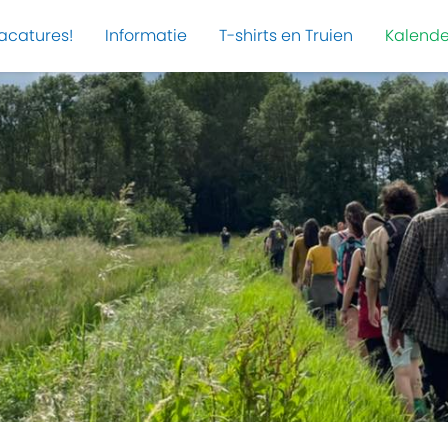
acatures!
Informatie
T-shirts en Truien
Kalende