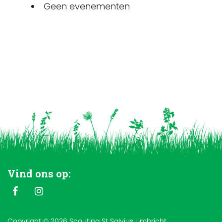
Geen evenementen
Vind ons op:
Copyright © 2026 Scouting St Salvius Limbricht