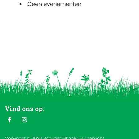
Geen evenementen
Vind ons op:
Copyright © 2026 Scouting St Salvius Limbricht